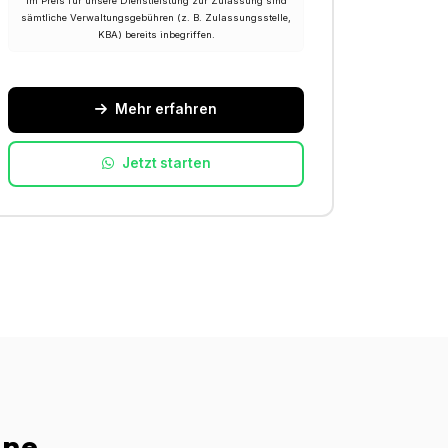
Im Preis für unsere Dienstleistung zur Zulassung sind
sämtliche Verwaltungsgebühren (z. B. Zulassungsstelle,
KBA) bereits inbegriffen.
Mehr erfahren
Jetzt starten
ine