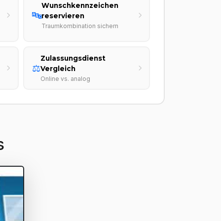
Wunschkennzeichen
🔤
reservieren
Traumkombination sichern
Zulassungsdienst
⚖️
Vergleich
Online vs. analog
s