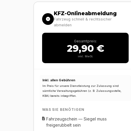
KFZ-Onlineabmeldung
Fahrzeug schnell & rechtssicher
abmelden
Gesamtpreis:
29,90 €
inkl. MwSt.
Inkl. allen Gebühren
Im Preis für unsere Dienstleistung zur Zulassung sind
sämtliche Verwaltungsgebühren (z. B. Zulassungsstelle,
KBA) bereits inbegriffen.
WAS SIE BENÖTIGEN
Fahrzeugschein — Siegel muss
freigerubbelt sein