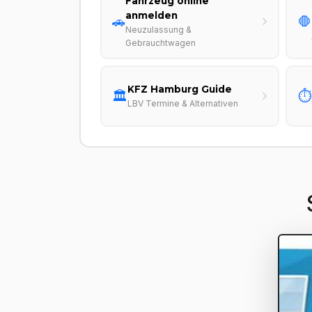
Fahrzeug online
anmelden
🚗
🛑
Neuzulassung &
Gebrauchtwagen
KFZ Hamburg Guide
🏛️
⏱️
LBV Termine & Alternativen