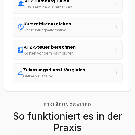
KFZ Hamburg Guide
🏛️
LBV Termine & Alternativen
Kurzzeitkennzeichen
⏱️
Überführungsalternative
KFZ-Steuer berechnen
🧮
Kosten vor dem Kauf prüfen
Zulassungsdienst Vergleich
⚖️
Online vs. analog
ERKLÄRUNGSVIDEO
So funktioniert es in der
Praxis