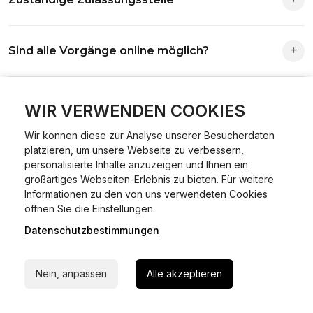
Die Zuständigkeit richtet sich nach deinem Wohnsitz. Der
Sind alle Vorgänge online möglich?
Antrag wird automatisch an die richtige Stelle weitergeleitet.
Fast alle Vorgänge sind online machbar. Ausnahme:
Was ist Online Kfz-Zulassung?
Abmeldungen für Fahrzeuge mit Erstzulassung vor dem
WIR VERWENDEN COOKIES
01.01.2015.
Wir können diese zur Analyse unserer Besucherdaten
Ein Internetverfahren, mit dem du Fahrzeuge anmelden,
platzieren, um unsere Webseite zu verbessern,
Welche Vorteile gibt es?
ummelden oder abmelden kannst – inklusive Dateneingabe,
personalisierte Inhalte anzuzeigen und Ihnen ein
Dokumentprüfung und Bezahlung.
großartiges Webseiten-Erlebnis zu bieten. Für weitere
Zeitersparnis, flexible Durchführung, kein Besuch der
Informationen zu den von uns verwendeten Cookies
Welche Unterlagen werden benötigt?
24/7 Hilfe Whatsapp
Behörde notwendig.
öffnen Sie die Einstellungen.
Datenschutzbestimmungen
Jetzt starten
Fahrzeugbrief, Fahrzeugschein, Ausweis oder Reisepass,
Wie sicher ist das Verfahren?
Versicherungsnachweis, falls erforderlich TÜV-Bericht.
Nein, anpassen
Alle akzeptieren
Die Prozesse laufen über gesicherte Verbindungen mit
Kann ich mein Fahrzeug online ummelden oder
Identitätsprüfung.