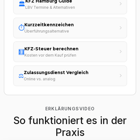
KFZ Hamburg Guide
🏛️
LBV Termine & Alternativen
Kurzzeitkennzeichen
⏱️
Überführungsalternative
KFZ-Steuer berechnen
🧮
Kosten vor dem Kauf prüfen
Zulassungsdienst Vergleich
⚖️
Online vs. analog
ERKLÄRUNGSVIDEO
So funktioniert es in der
Praxis