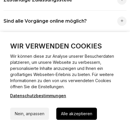
Die Zuständigkeit richtet sich nach deinem Wohnsitz. Der
Sind alle Vorgänge online möglich?
Antrag wird automatisch an die richtige Stelle weitergeleitet.
Fast alle Vorgänge sind online machbar. Ausnahme:
Was ist Online Kfz-Zulassung?
Abmeldungen für Fahrzeuge mit Erstzulassung vor dem
WIR VERWENDEN COOKIES
01.01.2015.
Wir können diese zur Analyse unserer Besucherdaten
Ein Internetverfahren, mit dem du Fahrzeuge anmelden,
platzieren, um unsere Webseite zu verbessern,
Welche Vorteile gibt es?
ummelden oder abmelden kannst – inklusive Dateneingabe,
personalisierte Inhalte anzuzeigen und Ihnen ein
Dokumentprüfung und Bezahlung.
großartiges Webseiten-Erlebnis zu bieten. Für weitere
Zeitersparnis, flexible Durchführung, kein Besuch der
Informationen zu den von uns verwendeten Cookies
Welche Unterlagen werden benötigt?
24/7 Hilfe Whatsapp
Behörde notwendig.
öffnen Sie die Einstellungen.
Datenschutzbestimmungen
Jetzt starten
Fahrzeugbrief, Fahrzeugschein, Ausweis oder Reisepass,
Wie sicher ist das Verfahren?
Versicherungsnachweis, falls erforderlich TÜV-Bericht.
Nein, anpassen
Alle akzeptieren
Die Prozesse laufen über gesicherte Verbindungen mit
Kann ich mein Fahrzeug online ummelden oder
Identitätsprüfung.