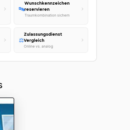
Wunschkennzeichen
🔤
reservieren
Traumkombination sichern
Zulassungsdienst
⚖️
Vergleich
Online vs. analog
s