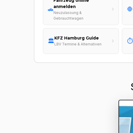
Fahrzeug online
anmelden
🚗
🛑
Neuzulassung &
Gebrauchtwagen
KFZ Hamburg Guide
🏛️
⏱️
LBV Termine & Alternativen