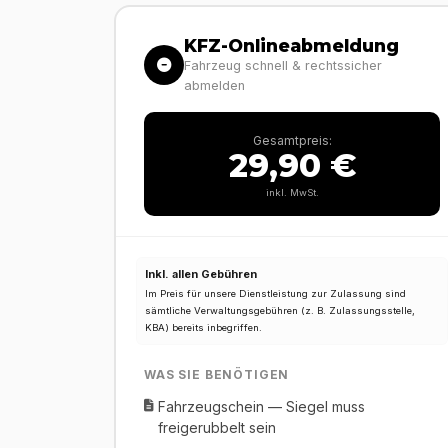
KFZ-Onlineabmeldung
Fahrzeug schnell & rechtssicher
abmelden
Gesamtpreis:
29,90 €
inkl. MwSt.
Inkl. allen Gebühren
Im Preis für unsere Dienstleistung zur Zulassung sind
sämtliche Verwaltungsgebühren (z. B. Zulassungsstelle,
KBA) bereits inbegriffen.
WAS SIE BENÖTIGEN
Fahrzeugschein — Siegel muss
freigerubbelt sein