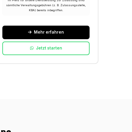
Im Preis für unsere Dienstleistung zur Zulassung sind
sämtliche Verwaltungsgebühren (z. B. Zulassungsstelle,
KBA) bereits inbegriffen.
Mehr erfahren
Jetzt starten
ine