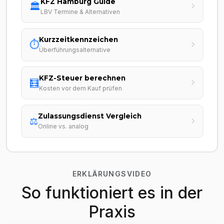
KFZ Hamburg Guide
🏛️
LBV Termine & Alternativen
Kurzzeitkennzeichen
⏱️
Überführungsalternative
KFZ-Steuer berechnen
🧮
Kosten vor dem Kauf prüfen
Zulassungsdienst Vergleich
⚖️
Online vs. analog
ERKLÄRUNGSVIDEO
So funktioniert es in der
Praxis