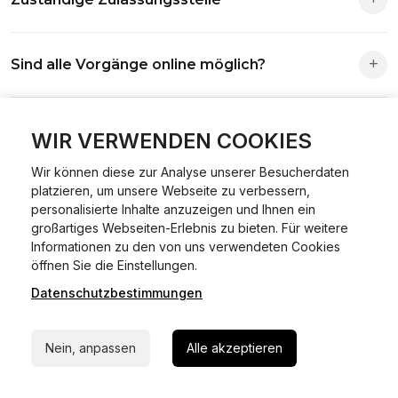
Die Zuständigkeit richtet sich nach deinem Wohnsitz. Der
Sind alle Vorgänge online möglich?
Antrag wird automatisch an die richtige Stelle weitergeleitet.
Fast alle Vorgänge sind online machbar. Ausnahme:
Was ist Online Kfz-Zulassung?
Abmeldungen für Fahrzeuge mit Erstzulassung vor dem
WIR VERWENDEN COOKIES
01.01.2015.
Wir können diese zur Analyse unserer Besucherdaten
Ein Internetverfahren, mit dem du Fahrzeuge anmelden,
platzieren, um unsere Webseite zu verbessern,
Welche Vorteile gibt es?
ummelden oder abmelden kannst – inklusive Dateneingabe,
personalisierte Inhalte anzuzeigen und Ihnen ein
Dokumentprüfung und Bezahlung.
großartiges Webseiten-Erlebnis zu bieten. Für weitere
Zeitersparnis, flexible Durchführung, kein Besuch der
Informationen zu den von uns verwendeten Cookies
Welche Unterlagen werden benötigt?
24/7 Hilfe Whatsapp
Behörde notwendig.
öffnen Sie die Einstellungen.
Datenschutzbestimmungen
Jetzt starten
Fahrzeugbrief, Fahrzeugschein, Ausweis oder Reisepass,
Wie sicher ist das Verfahren?
Versicherungsnachweis, falls erforderlich TÜV-Bericht.
Nein, anpassen
Alle akzeptieren
Die Prozesse laufen über gesicherte Verbindungen mit
Kann ich mein Fahrzeug online ummelden oder
Identitätsprüfung.