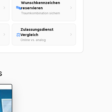
Wunschkennzeichen
🔤
reservieren
Traumkombination sichern
Zulassungsdienst
⚖️
Vergleich
Online vs. analog
s