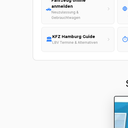
Fahrzeug online
anmelden
🚗
🛑
Neuzulassung &
Gebrauchtwagen
KFZ Hamburg Guide
🏛️
⏱️
LBV Termine & Alternativen