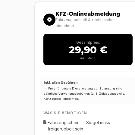
KFZ-Onlineabmeldung
Fahrzeug schnell & rechtssicher
abmelden
Gesamtpreis:
29,90 €
inkl. MwSt.
Inkl. allen Gebühren
Im Preis für unsere Dienstleistung zur Zulassung sind
sämtliche Verwaltungsgebühren (z. B. Zulassungsstelle,
KBA) bereits inbegriffen.
WAS SIE BENÖTIGEN
Fahrzeugschein — Siegel muss
freigerubbelt sein