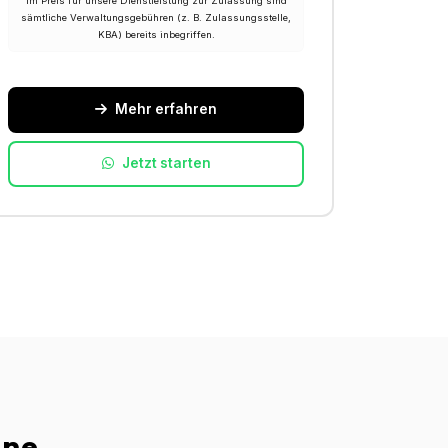
Im Preis für unsere Dienstleistung zur Zulassung sind
sämtliche Verwaltungsgebühren (z. B. Zulassungsstelle,
KBA) bereits inbegriffen.
Mehr erfahren
Jetzt starten
ine