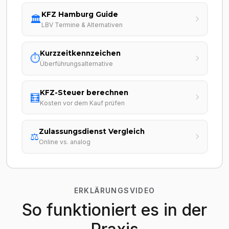
KFZ Hamburg Guide
🏛️
LBV Termine & Alternativen
Kurzzeitkennzeichen
⏱️
Überführungsalternative
KFZ-Steuer berechnen
🧮
Kosten vor dem Kauf prüfen
Zulassungsdienst Vergleich
⚖️
Online vs. analog
ERKLÄRUNGSVIDEO
So funktioniert es in der