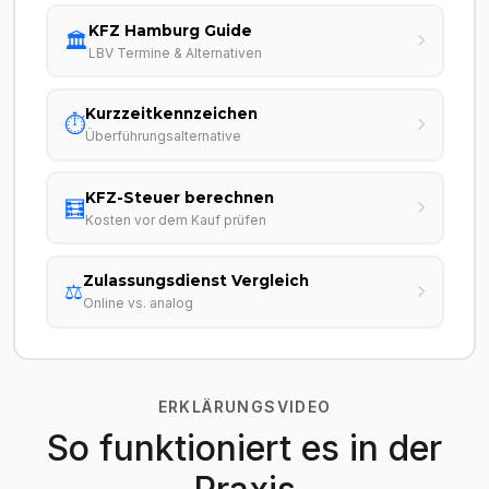
KFZ Hamburg Guide
🏛️
LBV Termine & Alternativen
Kurzzeitkennzeichen
⏱️
Überführungsalternative
KFZ-Steuer berechnen
🧮
Kosten vor dem Kauf prüfen
Zulassungsdienst Vergleich
⚖️
Online vs. analog
ERKLÄRUNGSVIDEO
So funktioniert es in der