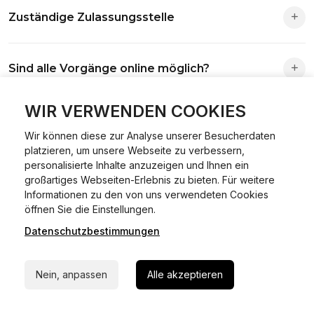
Zuständige Zulassungsstelle
Die Zuständigkeit richtet sich nach deinem Wohnsitz. Der
Sind alle Vorgänge online möglich?
Antrag wird automatisch an die richtige Stelle weitergeleitet.
Fast alle Vorgänge sind online machbar. Ausnahme:
WIR VERWENDEN COOKIES
Was ist Online Kfz-Zulassung?
Abmeldungen für Fahrzeuge mit Erstzulassung vor dem
Wir können diese zur Analyse unserer Besucherdaten
01.01.2015.
platzieren, um unsere Webseite zu verbessern,
Ein Internetverfahren, mit dem du Fahrzeuge anmelden,
personalisierte Inhalte anzuzeigen und Ihnen ein
Welche Vorteile gibt es?
ummelden oder abmelden kannst – inklusive Dateneingabe,
großartiges Webseiten-Erlebnis zu bieten. Für weitere
Dokumentprüfung und Bezahlung.
Informationen zu den von uns verwendeten Cookies
24/7 Hilfe Whatsapp
Zeitersparnis, flexible Durchführung, kein Besuch der
öffnen Sie die Einstellungen.
Welche Unterlagen werden benötigt?
Behörde notwendig.
Datenschutzbestimmungen
Jetzt starten
Fahrzeugbrief, Fahrzeugschein, Ausweis oder Reisepass,
Wie sicher ist das Verfahren?
Nein, anpassen
Alle akzeptieren
Versicherungsnachweis, falls erforderlich TÜV-Bericht.
Die Prozesse laufen über gesicherte Verbindungen mit