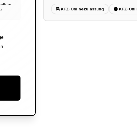
ämtliche
KFZ-Onlinezulassung
KFZ-Onl
ts
ge
en