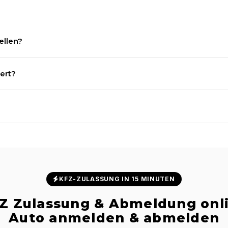
ellen?
en Zulassungsbezirke, inklusive Syke, per DHL in 1–3 Werktagen.
ert?
sprechen der gültigen DIN-Norm und sind für alle deutschen Zulas
nnzeichen und Sonderwünsche auf Anfrage.
KFZ-ZULASSUNG IN 15 MINUTEN
Z Zulassung & Abmeldung onl
Auto anmelden & abmelden