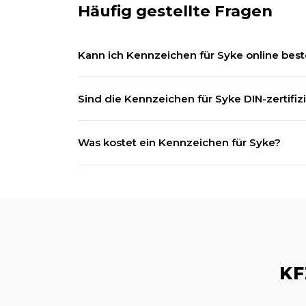
Häufig gestellte Fragen
Kann ich Kennzeichen für Syke online best
Ja! Wir liefern Kfz-Kennzeichen für alle deutsch
Sind die Kennzeichen für Syke DIN-zertifizi
Selbstverständlich. Alle unsere Kennzeichen ent
Was kostet ein Kennzeichen für Syke?
Ab 24,90 € inklusive Versandkosten. Wunschke
KF