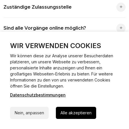
Zuständige Zulassungsstelle
Die Zuständigkeit richtet sich nach deinem Wohnsitz. Der
Sind alle Vorgänge online möglich?
Antrag wird automatisch an die richtige Stelle weitergeleitet.
Fast alle Vorgänge sind online machbar. Ausnahme:
WIR VERWENDEN COOKIES
Was ist Online Kfz-Zulassung?
Abmeldungen für Fahrzeuge mit Erstzulassung vor dem
Wir können diese zur Analyse unserer Besucherdaten
01.01.2015.
platzieren, um unsere Webseite zu verbessern,
Ein Internetverfahren, mit dem du Fahrzeuge anmelden,
personalisierte Inhalte anzuzeigen und Ihnen ein
Welche Vorteile gibt es?
ummelden oder abmelden kannst – inklusive Dateneingabe,
großartiges Webseiten-Erlebnis zu bieten. Für weitere
Dokumentprüfung und Bezahlung.
Informationen zu den von uns verwendeten Cookies
24/7 Hilfe Whatsapp
Zeitersparnis, flexible Durchführung, kein Besuch der
öffnen Sie die Einstellungen.
Welche Unterlagen werden benötigt?
Behörde notwendig.
Datenschutzbestimmungen
Jetzt starten
Fahrzeugbrief, Fahrzeugschein, Ausweis oder Reisepass,
Wie sicher ist das Verfahren?
Nein, anpassen
Alle akzeptieren
Versicherungsnachweis, falls erforderlich TÜV-Bericht.
Die Prozesse laufen über gesicherte Verbindungen mit