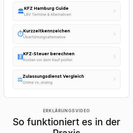
KFZ Hamburg Guide
🏛️
LBV Termine & Alternativen
Kurzzeitkennzeichen
⏱️
Überführungsalternative
KFZ-Steuer berechnen
🧮
Kosten vor dem Kauf prüfen
Zulassungsdienst Vergleich
⚖️
Online vs. analog
ERKLÄRUNGSVIDEO
So funktioniert es in der