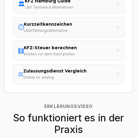
KFZ Hamburg Guide
🏛️
LBV Termine & Alternativen
Kurzzeitkennzeichen
⏱️
Überführungsalternative
KFZ-Steuer berechnen
🧮
Kosten vor dem Kauf prüfen
Zulassungsdienst Vergleich
⚖️
Online vs. analog
ERKLÄRUNGSVIDEO
So funktioniert es in der
Praxis