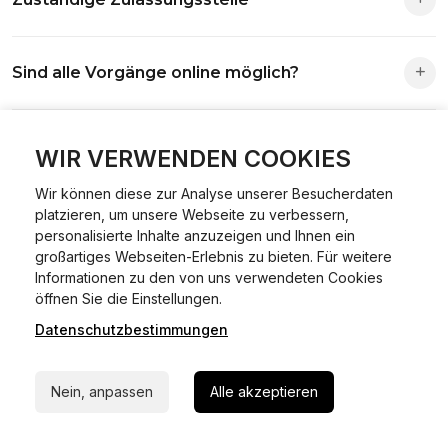
Die Zuständigkeit richtet sich nach deinem Wohnsitz. Der
Sind alle Vorgänge online möglich?
Antrag wird automatisch an die richtige Stelle weitergeleitet.
Fast alle Vorgänge sind online machbar. Ausnahme:
Was ist Online Kfz-Zulassung?
Abmeldungen für Fahrzeuge mit Erstzulassung vor dem
WIR VERWENDEN COOKIES
01.01.2015.
Wir können diese zur Analyse unserer Besucherdaten
Ein Internetverfahren, mit dem du Fahrzeuge anmelden,
platzieren, um unsere Webseite zu verbessern,
Welche Vorteile gibt es?
ummelden oder abmelden kannst – inklusive Dateneingabe,
personalisierte Inhalte anzuzeigen und Ihnen ein
Dokumentprüfung und Bezahlung.
großartiges Webseiten-Erlebnis zu bieten. Für weitere
Zeitersparnis, flexible Durchführung, kein Besuch der
Informationen zu den von uns verwendeten Cookies
Welche Unterlagen werden benötigt?
24/7 Hilfe Whatsapp
Behörde notwendig.
öffnen Sie die Einstellungen.
Datenschutzbestimmungen
Jetzt starten
Fahrzeugbrief, Fahrzeugschein, Ausweis oder Reisepass,
Wie sicher ist das Verfahren?
Versicherungsnachweis, falls erforderlich TÜV-Bericht.
Nein, anpassen
Alle akzeptieren
Die Prozesse laufen über gesicherte Verbindungen mit
Kann ich mein Fahrzeug online ummelden oder
Identitätsprüfung.