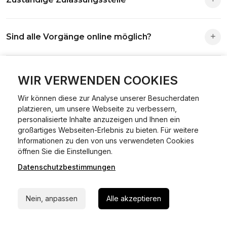
Die Zuständigkeit richtet sich nach deinem Wohnsitz. Der
Sind alle Vorgänge online möglich?
Antrag wird automatisch an die richtige Stelle weitergeleitet.
Fast alle Vorgänge sind online machbar. Ausnahme:
Was ist Online Kfz-Zulassung?
Abmeldungen für Fahrzeuge mit Erstzulassung vor dem
WIR VERWENDEN COOKIES
01.01.2015.
Wir können diese zur Analyse unserer Besucherdaten
Ein Internetverfahren, mit dem du Fahrzeuge anmelden,
platzieren, um unsere Webseite zu verbessern,
Welche Vorteile gibt es?
ummelden oder abmelden kannst – inklusive Dateneingabe,
personalisierte Inhalte anzuzeigen und Ihnen ein
Dokumentprüfung und Bezahlung.
großartiges Webseiten-Erlebnis zu bieten. Für weitere
Zeitersparnis, flexible Durchführung, kein Besuch der
Informationen zu den von uns verwendeten Cookies
Welche Unterlagen werden benötigt?
24/7 Hilfe Whatsapp
Behörde notwendig.
öffnen Sie die Einstellungen.
Datenschutzbestimmungen
Jetzt starten
Fahrzeugbrief, Fahrzeugschein, Ausweis oder Reisepass,
Wie sicher ist das Verfahren?
Versicherungsnachweis, falls erforderlich TÜV-Bericht.
Nein, anpassen
Alle akzeptieren
Die Prozesse laufen über gesicherte Verbindungen mit
Kann ich mein Fahrzeug online ummelden oder
Identitätsprüfung.