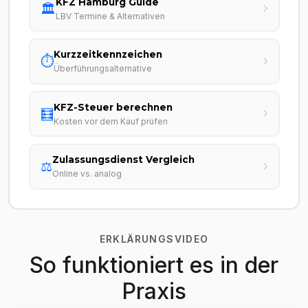
KFZ Hamburg Guide
🏛️
LBV Termine & Alternativen
Kurzzeitkennzeichen
⏱️
Überführungsalternative
KFZ-Steuer berechnen
🧮
Kosten vor dem Kauf prüfen
Zulassungsdienst Vergleich
⚖️
Online vs. analog
ERKLÄRUNGSVIDEO
So funktioniert es in der
Praxis