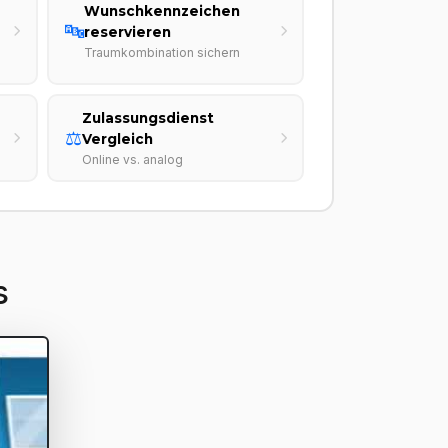
Wunschkennzeichen
🔤
reservieren
Traumkombination sichern
Zulassungsdienst
⚖️
Vergleich
Online vs. analog
s