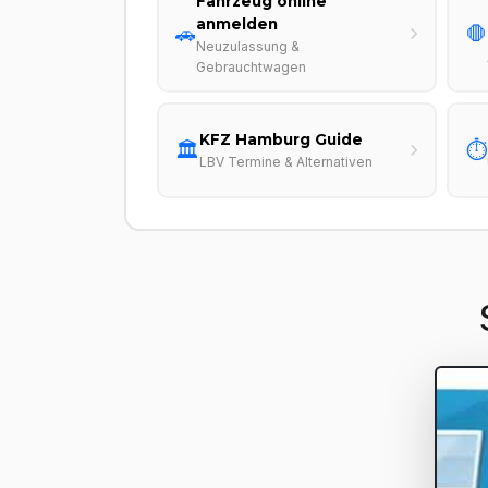
Fahrzeug online
anmelden
🚗
🛑
Neuzulassung &
Gebrauchtwagen
KFZ Hamburg Guide
🏛️
⏱️
LBV Termine & Alternativen