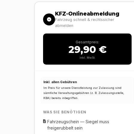
KFZ-Onlineabmeldung
Fahrzeug schnell & rechtssicher
abmelden
Gesamtpreis:
29,90 €
inkl. MwSt.
Inkl. allen Gebühren
Im Preis für unsere Dienstleistung zur Zulassung sind
sämtliche Verwaltungsgebühren (z. B. Zulassungsstelle,
KBA) bereits inbegriffen.
WAS SIE BENÖTIGEN
Fahrzeugschein — Siegel muss
freigerubbelt sein