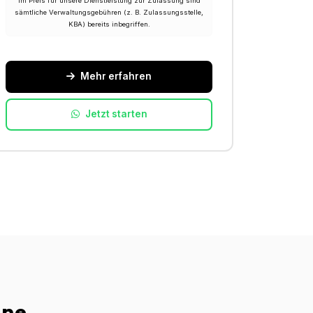
Im Preis für unsere Dienstleistung zur Zulassung sind
sämtliche Verwaltungsgebühren (z. B. Zulassungsstelle,
KBA) bereits inbegriffen.
Mehr erfahren
Jetzt starten
ine