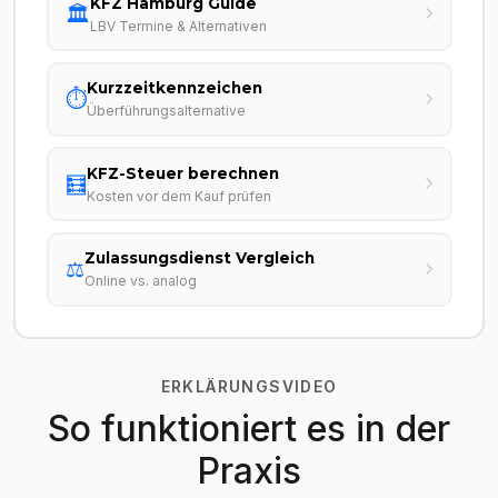
KFZ Hamburg Guide
🏛️
LBV Termine & Alternativen
Kurzzeitkennzeichen
⏱️
Überführungsalternative
KFZ-Steuer berechnen
🧮
Kosten vor dem Kauf prüfen
Zulassungsdienst Vergleich
⚖️
Online vs. analog
ERKLÄRUNGSVIDEO
So funktioniert es in der
Praxis