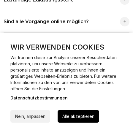
Die Zuständigkeit richtet sich nach deinem Wohnsitz. Der
Sind alle Vorgänge online möglich?
Antrag wird automatisch an die richtige Stelle weitergeleitet.
Fast alle Vorgänge sind online machbar. Ausnahme:
Was ist Online Kfz-Zulassung?
Abmeldungen für Fahrzeuge mit Erstzulassung vor dem
WIR VERWENDEN COOKIES
01.01.2015.
Wir können diese zur Analyse unserer Besucherdaten
Ein Internetverfahren, mit dem du Fahrzeuge anmelden,
platzieren, um unsere Webseite zu verbessern,
Welche Vorteile gibt es?
ummelden oder abmelden kannst – inklusive Dateneingabe,
personalisierte Inhalte anzuzeigen und Ihnen ein
Dokumentprüfung und Bezahlung.
großartiges Webseiten-Erlebnis zu bieten. Für weitere
Zeitersparnis, flexible Durchführung, kein Besuch der
Informationen zu den von uns verwendeten Cookies
Welche Unterlagen werden benötigt?
24/7 Hilfe Whatsapp
Behörde notwendig.
öffnen Sie die Einstellungen.
Datenschutzbestimmungen
Jetzt starten
Fahrzeugbrief, Fahrzeugschein, Ausweis oder Reisepass,
Wie sicher ist das Verfahren?
Versicherungsnachweis, falls erforderlich TÜV-Bericht.
Nein, anpassen
Alle akzeptieren
Die Prozesse laufen über gesicherte Verbindungen mit
Kann ich mein Fahrzeug online ummelden oder
Identitätsprüfung.