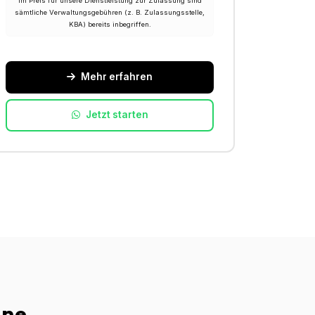
Im Preis für unsere Dienstleistung zur Zulassung sind
sämtliche Verwaltungsgebühren (z. B. Zulassungsstelle,
KBA) bereits inbegriffen.
Mehr erfahren
Jetzt starten
ine