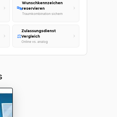
Wunschkennzeichen
🔤
reservieren
Traumkombination sichern
Zulassungsdienst
⚖️
Vergleich
Online vs. analog
s