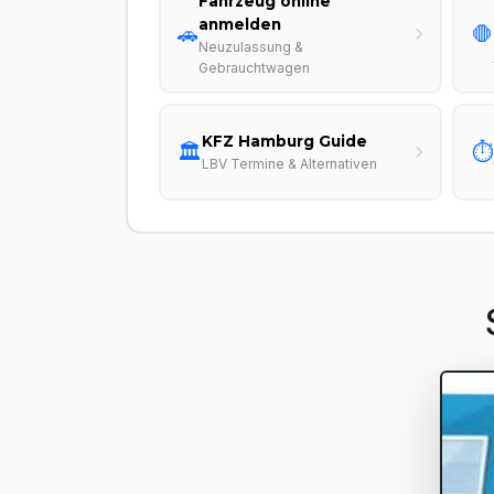
Fahrzeug online
anmelden
🚗
🛑
Neuzulassung &
Gebrauchtwagen
KFZ Hamburg Guide
🏛️
⏱️
LBV Termine & Alternativen