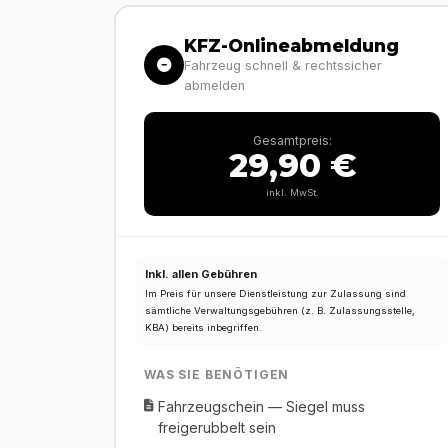
KFZ-Onlineabmeldung
Fahrzeug schnell & rechtssicher
abmelden
Gesamtpreis:
29,90 €
inkl. MwSt.
Inkl. allen Gebühren
Im Preis für unsere Dienstleistung zur Zulassung sind
sämtliche Verwaltungsgebühren (z. B. Zulassungsstelle,
KBA) bereits inbegriffen.
WAS SIE BENÖTIGEN
Fahrzeugschein — Siegel muss
freigerubbelt sein