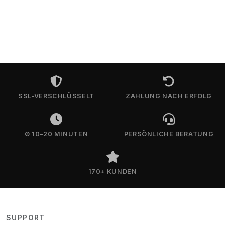
SSL-VERSCHLÜSSELT
ZAHLUNG NACH ERFOLG
Ø 10–20 MINUTEN
PERSÖNLICHE BERATUNG
170+ KUNDEN
SUPPORT