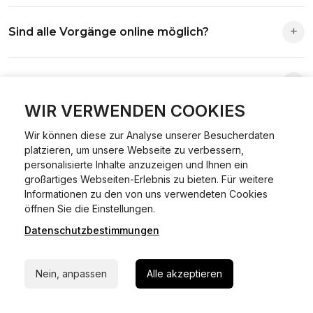
Die Zuständigkeit richtet sich nach deinem Wohnsitz. Der
Sind alle Vorgänge online möglich?
Antrag wird automatisch an die richtige Stelle weitergeleitet.
Fast alle Vorgänge sind online machbar. Ausnahme:
Was ist Online Kfz-Zulassung?
Abmeldungen für Fahrzeuge mit Erstzulassung vor dem
01.01.2015.
WIR VERWENDEN COOKIES
Ein Internetverfahren, mit dem du Fahrzeuge anmelden,
Welche Vorteile gibt es?
Wir können diese zur Analyse unserer Besucherdaten
ummelden oder abmelden kannst – inklusive Dateneingabe,
platzieren, um unsere Webseite zu verbessern,
Dokumentprüfung und Bezahlung.
personalisierte Inhalte anzuzeigen und Ihnen ein
Zeitersparnis, flexible Durchführung, kein Besuch der
großartiges Webseiten-Erlebnis zu bieten. Für weitere
Welche Unterlagen werden benötigt?
Behörde notwendig.
Informationen zu den von uns verwendeten Cookies
24/7 Hilfe Whatsapp
öffnen Sie die Einstellungen.
Fahrzeugbrief, Fahrzeugschein, Ausweis oder Reisepass,
Datenschutzbestimmungen
Jetzt starten
Wie sicher ist das Verfahren?
Versicherungsnachweis, falls erforderlich TÜV-Bericht.
Die Prozesse laufen über gesicherte Verbindungen mit
Nein, anpassen
Alle akzeptieren
Kann ich mein Fahrzeug online ummelden oder
Identitätsprüfung.
abmelden?