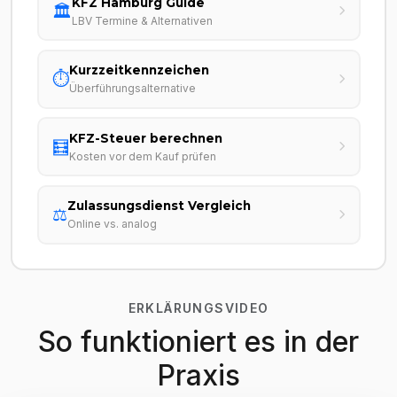
KFZ Hamburg Guide
🏛️
LBV Termine & Alternativen
Kurzzeitkennzeichen
⏱️
Überführungsalternative
KFZ-Steuer berechnen
🧮
Kosten vor dem Kauf prüfen
Zulassungsdienst Vergleich
⚖️
Online vs. analog
ERKLÄRUNGSVIDEO
So funktioniert es in der
Praxis