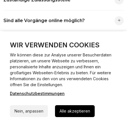
Die Zuständigkeit richtet sich nach deinem Wohnsitz. Der
Sind alle Vorgänge online möglich?
Antrag wird automatisch an die richtige Stelle weitergeleitet.
Fast alle Vorgänge sind online machbar. Ausnahme:
Was ist Online Kfz-Zulassung?
Abmeldungen für Fahrzeuge mit Erstzulassung vor dem
WIR VERWENDEN COOKIES
01.01.2015.
Wir können diese zur Analyse unserer Besucherdaten
Ein Internetverfahren, mit dem du Fahrzeuge anmelden,
platzieren, um unsere Webseite zu verbessern,
Welche Vorteile gibt es?
ummelden oder abmelden kannst – inklusive Dateneingabe,
personalisierte Inhalte anzuzeigen und Ihnen ein
Dokumentprüfung und Bezahlung.
großartiges Webseiten-Erlebnis zu bieten. Für weitere
Zeitersparnis, flexible Durchführung, kein Besuch der
Informationen zu den von uns verwendeten Cookies
Welche Unterlagen werden benötigt?
24/7 Hilfe Whatsapp
Behörde notwendig.
öffnen Sie die Einstellungen.
Datenschutzbestimmungen
Jetzt starten
Fahrzeugbrief, Fahrzeugschein, Ausweis oder Reisepass,
Wie sicher ist das Verfahren?
Versicherungsnachweis, falls erforderlich TÜV-Bericht.
Nein, anpassen
Alle akzeptieren
Die Prozesse laufen über gesicherte Verbindungen mit
Kann ich mein Fahrzeug online ummelden oder
Identitätsprüfung.