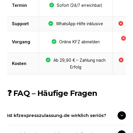
Termin
Sofort (24/7 erreichbar)
Support
WhatsApp-Hilfe inklusive
Nie
B
Vorgang
Online KFZ abmelden
P
Ab 29,90 € – Zahlung nach
Be
Kosten
Erfolg
+ 
❓ FAQ – Häufige Fragen
Ist kfzexpresszulassung.de wirklich seriös?