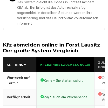
Das System gleicht die Codes in Echtzeit mit dem
KBA ab. Bei Erfolg ist das Auto rechtskräftig
abgemeldet. In derselben Sekunde werden Ihre
Versicherung und das Hauptzollamt vollautomatisch
informiert.
Kfz abmelden online in
Forst Lausitz
–
Der große System-Vergleich
ZULA
KRITERIUM
KFZEXPRESSZULASSUNG.DE
FORS
Wartezeit auf
Oft
Keine – Sie starten sofort
Termin
War
Nur
Verfügbarkeit
24/7, auch am Wochenende
Vor