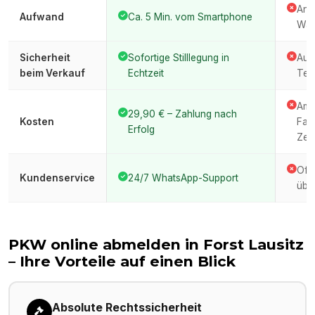
Anfa
Aufwand
Ca. 5 Min. vom Smartphone
War
Sicherheit
Sofortige Stilllegung in
Auto
beim Verkauf
Echtzeit
Ter
Amt
29,90 € – Zahlung nach
Kosten
Fah
Erfolg
Zeit
Oft
Kundenservice
24/7 WhatsApp-Support
über
PKW online abmelden in
Forst Lausitz
– Ihre Vorteile auf einen Blick
Absolute Rechtssicherheit