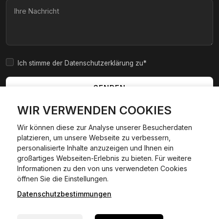
Ich stimme der Datenschutzerklärung zu*
SENDEN
WIR VERWENDEN COOKIES
Wir können diese zur Analyse unserer Besucherdaten
platzieren, um unsere Webseite zu verbessern,
|
|
|
|
Widerrufsbelehrung
AGB
Impressum
Datenschutzerklärung
personalisierte Inhalte anzuzeigen und Ihnen ein
Cookie Policy
großartiges Webseiten-Erlebnis zu bieten. Für weitere
Informationen zu den von uns verwendeten Cookies
24/7 Hilfe WhatsApp
öffnen Sie die Einstellungen.
©
2026
Kfzexpresszulassung L&D GmbH. Alle Rechte
vorbehalten.
Datenschutzbestimmungen
Jetzt starten
Wir sind ein privater, kommerzieller Dienstleister und keine
staatliche Behörde.