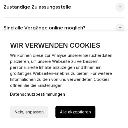
Zuständige Zulassungsstelle
Die Zuständigkeit richtet sich nach deinem Wohnsitz. Der
Sind alle Vorgänge online möglich?
Antrag wird automatisch an die richtige Stelle weitergeleitet.
Fast alle Vorgänge sind online machbar. Ausnahme:
WIR VERWENDEN COOKIES
Was ist Online Kfz-Zulassung?
Abmeldungen für Fahrzeuge mit Erstzulassung vor dem
Wir können diese zur Analyse unserer Besucherdaten
01.01.2015.
platzieren, um unsere Webseite zu verbessern,
Ein Internetverfahren, mit dem du Fahrzeuge anmelden,
personalisierte Inhalte anzuzeigen und Ihnen ein
Welche Vorteile gibt es?
ummelden oder abmelden kannst – inklusive Dateneingabe,
großartiges Webseiten-Erlebnis zu bieten. Für weitere
Dokumentprüfung und Bezahlung.
Informationen zu den von uns verwendeten Cookies
24/7 Hilfe Whatsapp
Zeitersparnis, flexible Durchführung, kein Besuch der
öffnen Sie die Einstellungen.
Welche Unterlagen werden benötigt?
Behörde notwendig.
Datenschutzbestimmungen
Jetzt starten
Fahrzeugbrief, Fahrzeugschein, Ausweis oder Reisepass,
Wie sicher ist das Verfahren?
Nein, anpassen
Alle akzeptieren
Versicherungsnachweis, falls erforderlich TÜV-Bericht.
Die Prozesse laufen über gesicherte Verbindungen mit