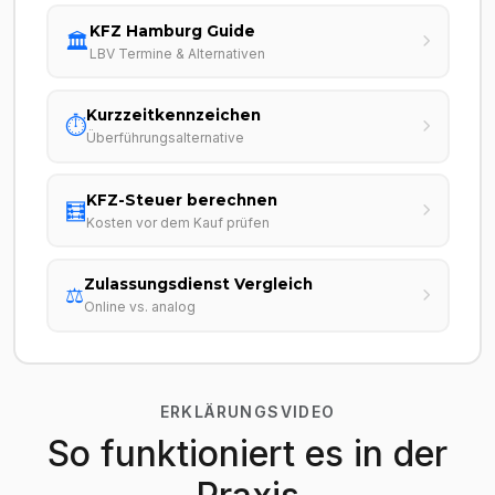
KFZ Hamburg Guide
🏛️
LBV Termine & Alternativen
Kurzzeitkennzeichen
⏱️
Überführungsalternative
KFZ-Steuer berechnen
🧮
Kosten vor dem Kauf prüfen
Zulassungsdienst Vergleich
⚖️
Online vs. analog
ERKLÄRUNGSVIDEO
So funktioniert es in der