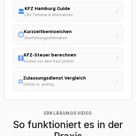
KFZ Hamburg Guide
🏛️
LBV Termine & Alternativen
Kurzzeitkennzeichen
⏱️
Überführungsalternative
KFZ-Steuer berechnen
🧮
Kosten vor dem Kauf prüfen
Zulassungsdienst Vergleich
⚖️
Online vs. analog
ERKLÄRUNGSVIDEO
So funktioniert es in der