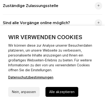
Zuständige Zulassungsstelle
Die Zuständigkeit richtet sich nach deinem Wohnsitz. Der
Sind alle Vorgänge online möglich?
Antrag wird automatisch an die richtige Stelle weitergeleitet.
Fast alle Vorgänge sind online machbar. Ausnahme:
WIR VERWENDEN COOKIES
Was ist Online Kfz-Zulassung?
Abmeldungen für Fahrzeuge mit Erstzulassung vor dem
Wir können diese zur Analyse unserer Besucherdaten
01.01.2015.
platzieren, um unsere Webseite zu verbessern,
Ein Internetverfahren, mit dem du Fahrzeuge anmelden,
personalisierte Inhalte anzuzeigen und Ihnen ein
Welche Vorteile gibt es?
ummelden oder abmelden kannst – inklusive Dateneingabe,
großartiges Webseiten-Erlebnis zu bieten. Für weitere
Dokumentprüfung und Bezahlung.
Informationen zu den von uns verwendeten Cookies
24/7 Hilfe Whatsapp
Zeitersparnis, flexible Durchführung, kein Besuch der
öffnen Sie die Einstellungen.
Welche Unterlagen werden benötigt?
Behörde notwendig.
Datenschutzbestimmungen
Jetzt starten
Fahrzeugbrief, Fahrzeugschein, Ausweis oder Reisepass,
Wie sicher ist das Verfahren?
Nein, anpassen
Alle akzeptieren
Versicherungsnachweis, falls erforderlich TÜV-Bericht.
Die Prozesse laufen über gesicherte Verbindungen mit