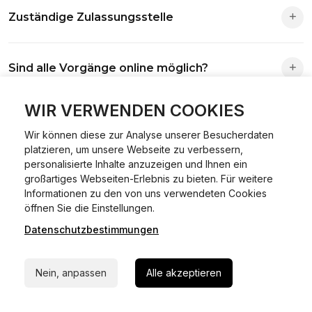
Zuständige Zulassungsstelle
Die Zuständigkeit richtet sich nach deinem Wohnsitz. Der
Sind alle Vorgänge online möglich?
Antrag wird automatisch an die richtige Stelle weitergeleitet.
Fast alle Vorgänge sind online machbar. Ausnahme:
WIR VERWENDEN COOKIES
Was ist Online Kfz-Zulassung?
Abmeldungen für Fahrzeuge mit Erstzulassung vor dem
Wir können diese zur Analyse unserer Besucherdaten
01.01.2015.
platzieren, um unsere Webseite zu verbessern,
Ein Internetverfahren, mit dem du Fahrzeuge anmelden,
personalisierte Inhalte anzuzeigen und Ihnen ein
Welche Vorteile gibt es?
ummelden oder abmelden kannst – inklusive Dateneingabe,
großartiges Webseiten-Erlebnis zu bieten. Für weitere
Dokumentprüfung und Bezahlung.
Informationen zu den von uns verwendeten Cookies
24/7 Hilfe Whatsapp
Zeitersparnis, flexible Durchführung, kein Besuch der
öffnen Sie die Einstellungen.
Welche Unterlagen werden benötigt?
Behörde notwendig.
Datenschutzbestimmungen
Jetzt starten
Fahrzeugbrief, Fahrzeugschein, Ausweis oder Reisepass,
Wie sicher ist das Verfahren?
Nein, anpassen
Alle akzeptieren
Versicherungsnachweis, falls erforderlich TÜV-Bericht.
Die Prozesse laufen über gesicherte Verbindungen mit