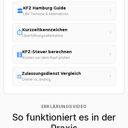
KFZ Hamburg Guide
🏛️
LBV Termine & Alternativen
Kurzzeitkennzeichen
⏱️
Überführungsalternative
KFZ-Steuer berechnen
🧮
Kosten vor dem Kauf prüfen
Zulassungsdienst Vergleich
⚖️
Online vs. analog
ERKLÄRUNGSVIDEO
So funktioniert es in der